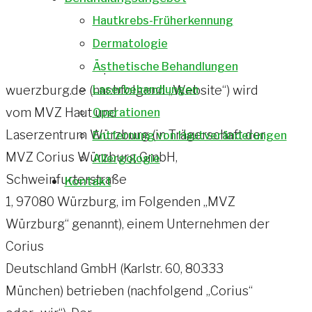
Hautkrebs-Früherkennung
Datenschutzerklärung
Dermatologie
Ästhetische Behandlungen
Die Webseite https://www.hautarzt-
wuerzburg.de (nachfolgend „Website“) wird
Laserbehandlungen
vom MVZ Haut und
Operationen
Laserzentrum Würzburg (in Trägerschaft der
Entfernung von Hautveränderungen
MVZ Corius Würzburg GmbH,
Allergologie
Schweinfurterstraße
Kontakt
1, 97080 Würzburg, im Folgenden „MVZ
Würzburg“ genannt), einem Unternehmen der
Corius
Deutschland GmbH (Karlstr. 60, 80333
München) betrieben (nachfolgend „Corius“